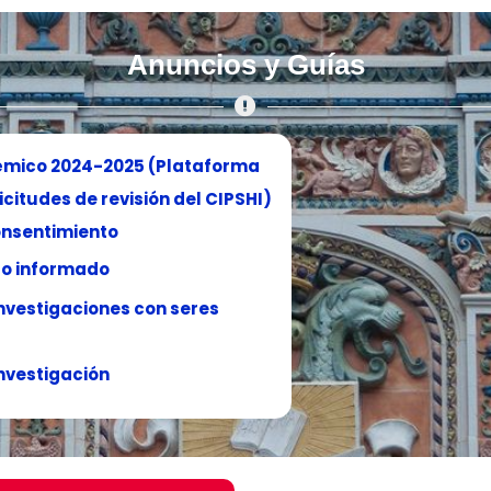
Anuncios y Guías
démico 2024-2025 (Plataforma
citudes de revisión del CIPSHI)
onsentimiento
to informado
nvestigaciones con seres
investigación