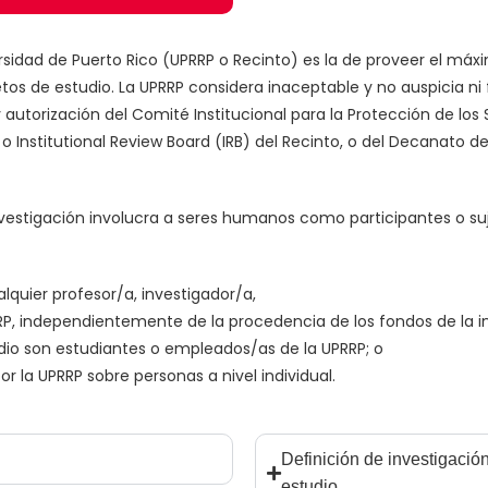
versidad de Puerto Rico (UPRRP o Recinto) es la de proveer el máx
os de estudio. La UPRRP considera inaceptable y no auspicia ni f
y autorización del Comité Institucional para la Protección de lo
ón o Institutional Review Board (IRB) del Recinto, o del Decanato
a investigación involucra a seres humanos como participantes o suj
alquier profesor/a, investigador/a,
P, independientemente de la procedencia de los fondos de la in
udio son estudiantes o empleados/as de la UPRRP; o
r la UPRRP sobre personas a nivel individual.
Definición de investigaci
estudio