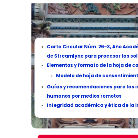
Carta Circular Núm. 26-3, Año Aca
de Streamlyne para procesar las soli
Elementos y formato de la hoja de c
Modelo de hoja de consentimien
Guías y recomendaciones para las i
humanos por medios remotos
Integridad académica y ética de la 