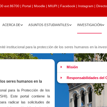
00 ext.86700
|
Portal
|
Moodle
|
MIUPI
|
Facebook
|
Instagram
|
Direct
ACERCA DE
ASUNTOS ESTUDIANTILES
INVESTIGACIÓN
ité institucional para la protección de los seres humanos en la inve
Misión
Responsabilidades del 
e los seres humanos en la
ional para la Protección de los
PSHI).
Este portal contiene la
ara radicar las solicitudes de