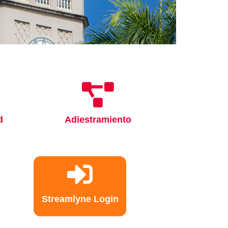
d
Adiestramiento
Videoconferencias Sé
Congreso Estudiantil 
Creación e Investigac
Graduada (7CECIG)
Streamlyne Login