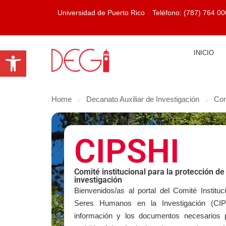
Universidad de Puerto Rico
Teléfono:
(787) 764 00
Open toolbar
INICIO
Home
Decanato Auxiliar de Investigación
Com
CIPSHI
Comité institucional para la protección d
investigación
Bienvenidos/as al portal del Comité Instituc
Seres Humanos en la Investigación (CI
información y los documentos necesarios p