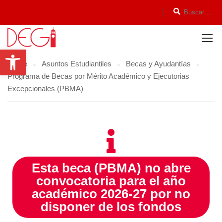
Open toolbar
Home
Asuntos Estudiantiles
Becas y Ayudantías
Programa de Becas por Mérito Académico y Ejecutorias
Excepcionales (PBMA)
Esta beca (PBMA) no abre
convocatoria para el año
académico 2026-27 por no
disponer de los fondos