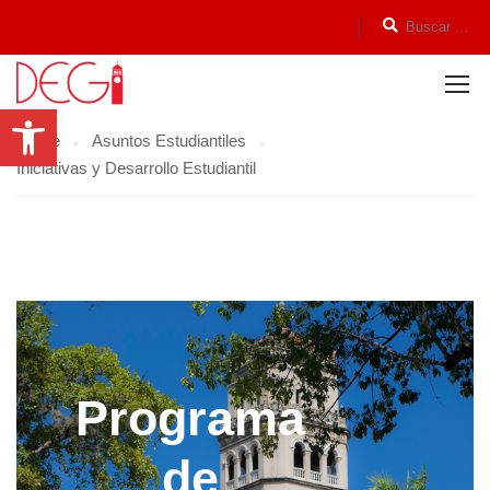
Open toolbar
Home
Asuntos Estudiantiles
Iniciativas y Desarrollo Estudiantil
Programa
de